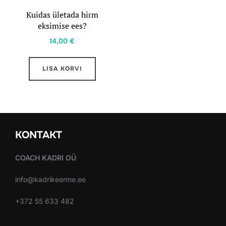
Kuidas ületada hirm
eksimise ees?
14,00
€
LISA KORVI
KONTAKT
COACH KADRI OÜ
info@kadrikeerme.ee
+372 55 633 482