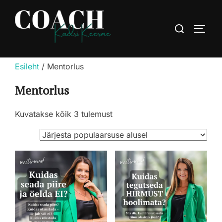
Skip
to
Search
TOGG
content
for:
Esileht
/ Mentorlus
Mentorlus
Sorteeritud
Kuvatakse kõik 3 tulemust
populaarsuse
järgi