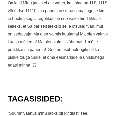
On küll! Minu jaoks ei ole vahet, kas hind on 11€, 111€
või üldse 1111€, ma panustan sinna samasuguse kire
ja hoolimisega. Tegelikult on see väike hind lihtsalt
selleks, et Sa päriselt teeksid selle otsuse: “Jah, mul
on seda vaja! Ma olen valmis kuulama! Ma olen valmis
kaasa mõtlema! Ma olen valmis vähemalt 1 mõtte
praktikasse panema!” See on psühholoogiliselt ka
pisike tõuge Sulle, et oma eesmärkide ja unistustega
edasi minna. 😉
TAGASISIDED:
“Suurim väärtus minu jaoks oli kindlasti see,