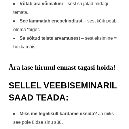
Võtab ära võimalusi
– sest sa jätad midagi
temata.
See lämmatab enesekindlust
– sest kõik peab
olema “õige”.
Sa sõltud teiste arvamusest
– sest eksimine =
hukkamõist.
Ära lase hirmul ennast tagasi hoida!
SELLEL VEEBISEMINARIL
SAAD TEADA:
Miks me tegelikult kardame eksida?
Ja miks
see pole üldse sinu süü.