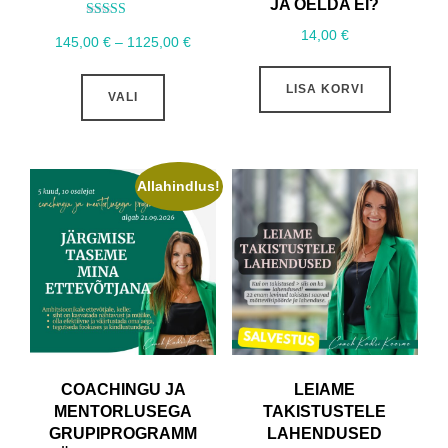
JA ÖELDA EI?
Hinnanguga
14,00
€
Hinnavahemik:
5.00
145,00
€
–
1125,00
€
/ 5
145,00 €
Sellel
kuni
LISA KORVI
VALI
tootel
1125,00 €
on
mitu
varianti.
Allahindlus!
Valikuid
saab
teha
tootelehel.
COACHINGU JA
LEIAME
MENTORLUSEGA
TAKISTUSTELE
GRUPIPROGRAMM
LAHENDUSED