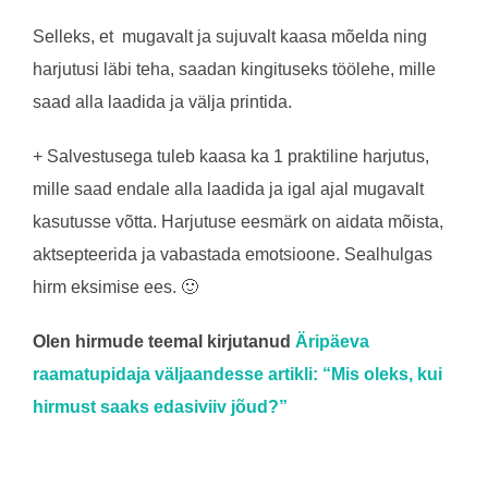
Selleks, et mugavalt ja sujuvalt kaasa mõelda ning
harjutusi läbi teha, saadan kingituseks töölehe, mille
saad alla laadida ja välja printida.
+ Salvestusega tuleb kaasa ka 1 praktiline harjutus,
mille saad endale alla laadida ja igal ajal mugavalt
kasutusse võtta. Harjutuse eesmärk on aidata mõista,
aktsepteerida ja vabastada emotsioone. Sealhulgas
hirm eksimise ees. 🙂
Olen hirmude teemal kirjutanud
Äripäeva
raamatupidaja väljaandesse artikli: “Mis oleks, kui
hirmust saaks edasiviiv jõud?”