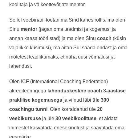
koolitaja ja väikeettevõtjate mentor.
Sellel veebinaril toetan ma Sind kahes rollis, ma olen
Sinu
mentor
(jagan oma teadmisi ja kogemusi ja
annan kaasa tööriistad) ja ma olen Sinu
coach
(küsin
vajalikke küsimusi), ma aitan Sul saada endast ja oma
mõtetest teadlikumaks, et näha uusi võimalusi ja
lahendusi.
Olen ICF (International Coaching Federation)
akrediteeringuga
lahenduskeskne coach 3-aastase
praktilise kogemusega
ja viinud läbi
üle 300
coachingu tunni
. Olen korraldanud üle
20
veebikursuse
ja üle
30 veebikoolituse
, et aidata
inimestel kasvatada enesekindlust ja saavutada oma
eesmärke.