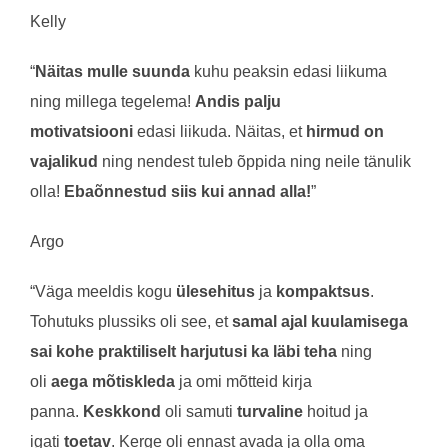
Kelly
“
Näitas mulle suunda
kuhu peaksin edasi liikuma
ning millega tegelema!
Andis palju
motivatsiooni
edasi liikuda. Näitas, et
hirmud o
n
vajalikud
ning nendest tuleb õppida ning neile tänulik
olla!
Ebaõnnestud siis kui annad alla!
”
Argo
“Väga meeldis kogu
ülesehitus
ja
kompaktsus
.
Tohutuks plussiks oli see, et
samal ajal kuulamisega
sai kohe praktiliselt harjutusi ka läbi teha
ning
oli
aega mõtiskleda
ja omi mõtteid kirja
panna.
Keskkond
oli samuti
turvaline
hoitud ja
igati
toetav
. Kerge oli ennast avada ja olla oma