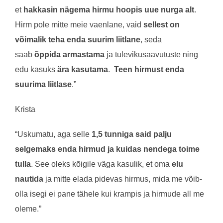
et
hakkasin nägema hirmu hoopis uue nurga alt
.
Hirm pole mitte meie vaenlane, vaid
sellest on
võimalik teha enda suurim liitlane
, seda
saab
õppida armastama
ja tulevikusaavutuste ning
edu kasuks
ära kasutama
.
Teen hirmust enda
suurima liitlase
.”
Krista
“Uskumatu, aga selle
1,5 tunniga said palju
selgemaks enda hirmud
ja kuidas nendega toime
tulla
. See oleks kõigile väga kasulik, et oma
elu
nautida
ja mitte elada pidevas hirmus, mida me võib-
olla isegi ei pane tähele kui krampis ja hirmude all me
oleme.”