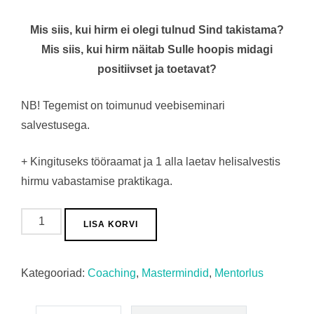
Mis siis, kui hirm ei olegi tulnud Sind takistama?
Mis siis, kui hirm näitab Sulle hoopis midagi
positiivset ja toetavat?
NB! Tegemist on toimunud veebiseminari
salvestusega.
+ Kingituseks tööraamat ja 1 alla laetav helisalvestis
hirmu vabastamise praktikaga.
Kuidas
LISA KORVI
ületada
hirm
Kategooriad:
Coaching
,
Mastermindid
,
Mentorlus
eksimise
ees?