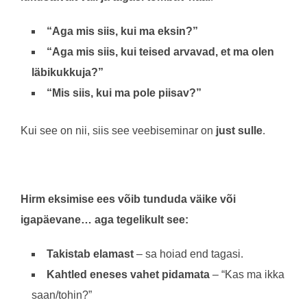
“Aga mis siis, kui ma eksin?”
“Aga mis siis, kui teised arvavad, et ma olen
läbikukkuja?”
“Mis siis, kui ma pole piisav?”
Kui see on nii, siis see veebiseminar on
just sulle
.
Hirm eksimise ees võib tunduda väike või
igapäevane… aga tegelikult see:
Takistab elamast
– sa hoiad end tagasi.
Kahtled eneses vahet pidamata
– “Kas ma ikka
saan/tohin?”