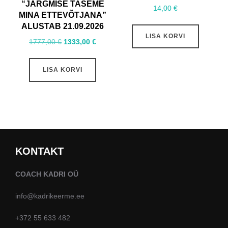
“JÄRGMISE TASEME
14,00
€
MINA ETTEVÕTJANA”
ALUSTAB 21.09.2026
LISA KORVI
Algne
Praegune
1777,00
€
1333,00
€
hind
hind
oli:
on:
LISA KORVI
1777,00 €.
1333,00 €.
KONTAKT
COACH KADRI OÜ
info@kadrikeerme.ee
+372 55 633 482