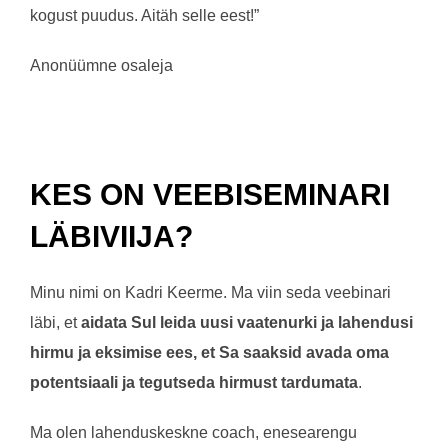
kogust puudus. Aitäh selle eest!”
Anonüümne osaleja
KES ON VEEBISEMINARI
LÄBIVIIJA?
Minu nimi on Kadri Keerme. Ma viin seda veebinari
läbi, et
aidata Sul leida uusi vaatenurki ja lahendusi
hirmu ja eksimise ees, et Sa saaksid avada oma
potentsiaali ja tegutseda hirmust tardumata
.
Ma olen lahenduskeskne coach, enesearengu