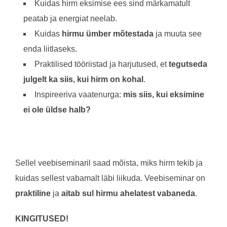
Kuidas hirm eksimise ees sind märkamatult
peatab ja energiat neelab.
Kuidas
hirmu ümber mõtestada
ja muuta see
enda liitlaseks.
Praktilised tööriistad ja harjutused, et
tegutseda
julgelt ka siis, kui hirm on kohal
.
Inspireeriva vaatenurga:
mis siis, kui eksimine
ei ole üldse halb?
Sellel veebiseminaril saad mõista, miks hirm tekib ja
kuidas sellest vabamalt läbi liikuda. Veebiseminar on
praktiline
ja
aitab sul hirmu ahelatest vabaneda
.
KINGITUSED!