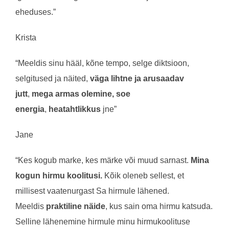
eheduses.”
Krista
“Meeldis sinu hääl, kõne tempo, selge diktsioon,
selgitused ja näited,
väga lihtne ja arusaadav
jutt
,
mega armas olemine,
soe
energia
,
heatahtlikkus
jne”
Jane
“Kes kogub marke, kes märke või muud sarnast.
Mina
kogun hirmu koolitusi.
Kõik oleneb sellest, et
millisest vaatenurgast Sa hirmule lähened.
Meeldis
praktiline näide
, kus sain oma hirmu katsuda.
Selline lähenemine hirmule minu hirmukoolituse