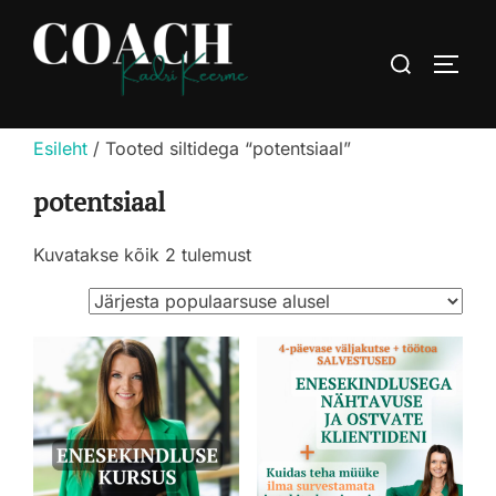
Skip
to
Search
TOGG
content
for:
Esileht
/ Tooted siltidega “potentsiaal”
potentsiaal
Sorteeritud
Kuvatakse kõik 2 tulemust
populaarsuse
järgi