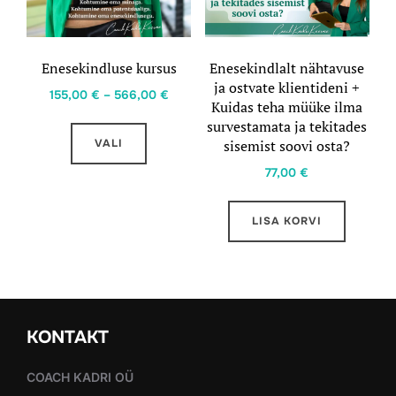
Enesekindluse kursus
Enesekindlalt nähtavuse
ja ostvate klientideni +
Hinnavahemik:
155,00
€
–
566,00
€
Kuidas teha müüke ilma
155,00 €
Sellel
survestamata ja tekitades
kuni
VALI
sisemist soovi osta?
tootel
566,00 €
on
77,00
€
mitu
varianti.
LISA KORVI
Valikuid
saab
teha
tootelehel.
KONTAKT
COACH KADRI OÜ