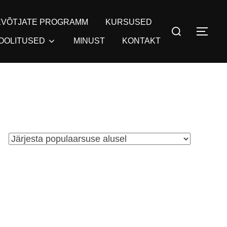
EVÕTJATE PROGRAMM
KURSUSED
Search
TOG
for:
OOLITUSED
MINUST
KONTAKT