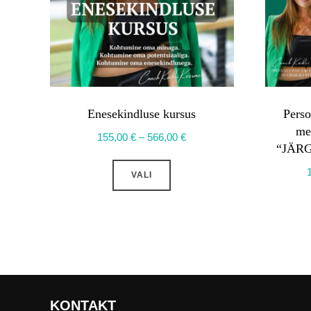
Enesekindluse kursus
Perso
me
Hinnavahemik:
155,00
€
–
566,00
€
“JÄR
155,00 €
Sellel
kuni
VALI
tootel
566,00 €
on
mitu
varianti.
Valikuid
saab
teha
KONTAKT