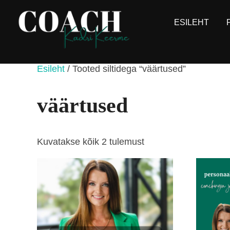
Skip
to
ESILEHT
content
Esileht
/ Tooted siltidega “väärtused”
väärtused
Sorteeritud
Kuvatakse kõik 2 tulemust
populaarsuse
järgi