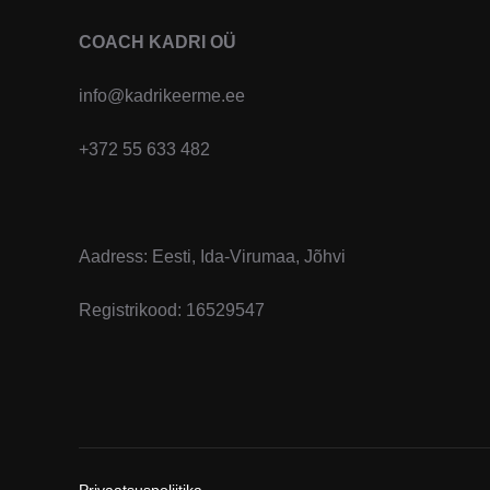
tootelehel.
COACH KADRI OÜ
info@kadrikeerme.ee
+372 55 633 482
Aadress: Eesti, Ida-Virumaa, Jõhvi
Registrikood: 16529547
Privaatsuspoliitika