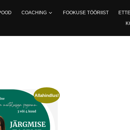
POOD
COACHING
FOOKUSE TÖÖRIIST
ETT
K
Allahindlus!