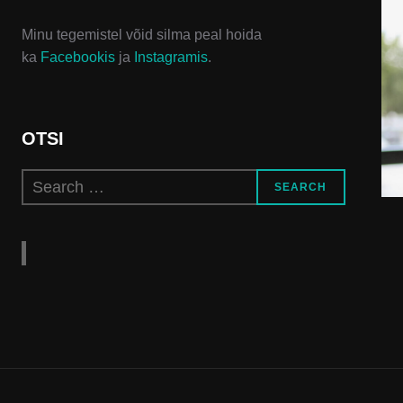
saab
teha
Minu tegemistel võid silma peal hoida
tootelehel.
ka
Facebookis
ja
Instagramis
.
OTSI
Search
SEARCH
for: