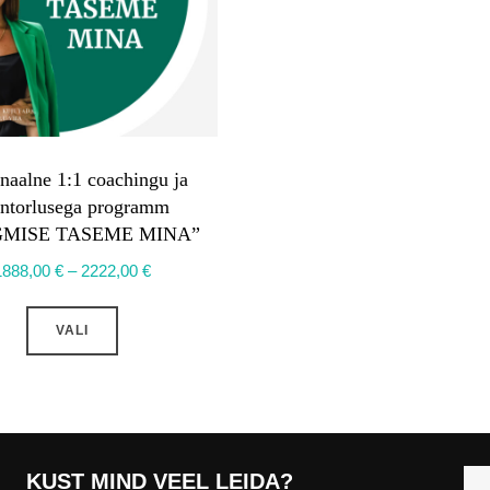
naalne 1:1 coachingu ja
ntorlusega programm
GMISE TASEME MINA”
Hinnavahemik:
1888,00
€
–
2222,00
€
1888,00 €
Sellel
kuni
VALI
tootel
2222,00 €
on
mitu
varianti.
Valikuid
KUST MIND VEEL LEIDA?